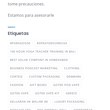
tome precauciones.
Estamos para asesorarle
Etiquetas
#PARAGOOSE
#SPRAYGROUNDUSA
100 HOUR YOGA TEACHER TRAINING IN BALI
BEST SOLAR COMPANY IN AHMEDABAD
BUSINESS PODCAST MARKETING
CLOTHING
CORTEIZ
CUSTOM PACKAGING
DENMARK
FASHION
GIFT BOXES
GOTEK POD VAPE
GOTEK VAPE
GOTEK VAPE KIT
GREECE
KELUARAN HK MALAM INI
LUXURY PACKAGING
PODCAST SEO
POS THERMAL ROLL
STREETWEAR