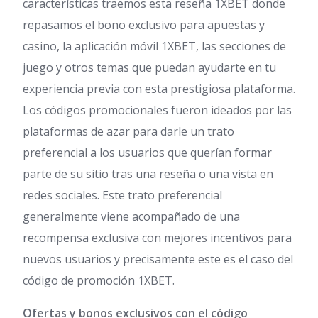
características traemos esta reseña 1XBET donde
repasamos el bono exclusivo para apuestas y
casino, la aplicación móvil 1XBET, las secciones de
juego y otros temas que puedan ayudarte en tu
experiencia previa con esta prestigiosa plataforma.
Los códigos promocionales fueron ideados por las
plataformas de azar para darle un trato
preferencial a los usuarios que querían formar
parte de su sitio tras una reseña o una vista en
redes sociales. Este trato preferencial
generalmente viene acompañado de una
recompensa exclusiva con mejores incentivos para
nuevos usuarios y precisamente este es el caso del
código de promoción 1XBET.
Ofertas y bonos exclusivos con el código