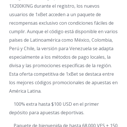
1X200KING durante el registro, los nuevos
usuarios de 1xBet acceden a un paquete de
recompensas exclusivo con condiciones fáciles de
cumplir. Aunque el código está disponible en varios
países de Latinoamérica como México, Colombia,
Perú y Chile, la versión para Venezuela se adapta
especialmente a los métodos de pago locales, la
divisa y las promociones específicas de la región.
Esta oferta competitiva de 1xBet se destaca entre
los mejores códigos promocionales de apuestas en
América Latina.
100% extra hasta $100 USD en el primer
depósito para apuestas deportivas.
Paquete de bienvenida de hasta 68.000 VES + 150