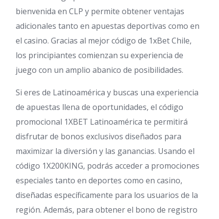
bienvenida en CLP y permite obtener ventajas
adicionales tanto en apuestas deportivas como en
el casino. Gracias al mejor código de 1xBet Chile,
los principiantes comienzan su experiencia de
juego con un amplio abanico de posibilidades.
Si eres de Latinoamérica y buscas una experiencia
de apuestas llena de oportunidades, el código
promocional 1XBET Latinoamérica te permitirá
disfrutar de bonos exclusivos diseñados para
maximizar la diversión y las ganancias. Usando el
código 1X200KING, podrás acceder a promociones
especiales tanto en deportes como en casino,
diseñadas específicamente para los usuarios de la
región. Además, para obtener el bono de registro