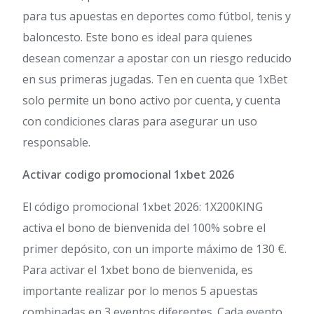
para tus apuestas en deportes como fútbol, tenis y
baloncesto. Este bono es ideal para quienes
desean comenzar a apostar con un riesgo reducido
en sus primeras jugadas. Ten en cuenta que 1xBet
solo permite un bono activo por cuenta, y cuenta
con condiciones claras para asegurar un uso
responsable.
Activar codigo promocional 1xbet 2026
El código promocional 1xbet 2026: 1X200KING
activa el bono de bienvenida del 100% sobre el
primer depósito, con un importe máximo de 130 €.
Para activar el 1xbet bono de bienvenida, es
importante realizar por lo menos 5 apuestas
combinadas en 3 eventos diferentes. Cada evento