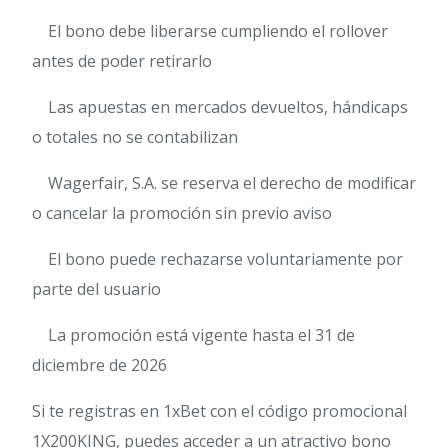
El bono debe liberarse cumpliendo el rollover
antes de poder retirarlo
Las apuestas en mercados devueltos, hándicaps
o totales no se contabilizan
Wagerfair, S.A. se reserva el derecho de modificar
o cancelar la promoción sin previo aviso
El bono puede rechazarse voluntariamente por
parte del usuario
La promoción está vigente hasta el 31 de
diciembre de 2026
Si te registras en 1xBet con el código promocional
1X200KING, puedes acceder a un atractivo bono