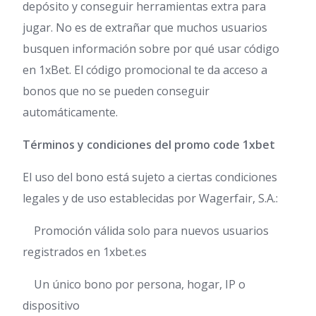
depósito y conseguir herramientas extra para
jugar. No es de extrañar que muchos usuarios
busquen información sobre por qué usar código
en 1xBet. El código promocional te da acceso a
bonos que no se pueden conseguir
automáticamente.
Términos y condiciones del promo code 1xbet
El uso del bono está sujeto a ciertas condiciones
legales y de uso establecidas por Wagerfair, S.A.:
Promoción válida solo para nuevos usuarios
registrados en 1xbet.es
Un único bono por persona, hogar, IP o
dispositivo