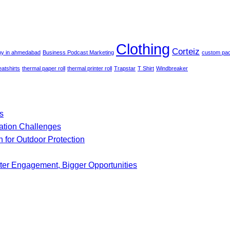
Clothing
Corteiz
ny in ahmedabad
Business Podcast Marketing
custom pa
atshirts
thermal paper roll
thermal printer roll
Trapstar
T Shirt
Windbreaker
s
ation Challenges
 for Outdoor Protection
tter Engagement, Bigger Opportunities