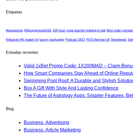
Etiquetas
#paragoose
#SpraygroundUSA
100 hour yoga teacher training in bali
Best solar compa
Keluaran HK malam ini
luxury packaging
Podcast SEO
POS thermal roll
Streetwear
Swe
Entradas recientes
Valid 1xBet Promo Code: 1X200MAD – Claim Bonu
How Smart Companies Stay Ahead of Online Reput
Swimming Pool Roof: A Durable and Stylish Solution
Box A Gift With Style And Lasting Confidence
The Future of Astrology Apps: Smarter Features, Be
Blog
Business, Advertising
Business, Article Marketing