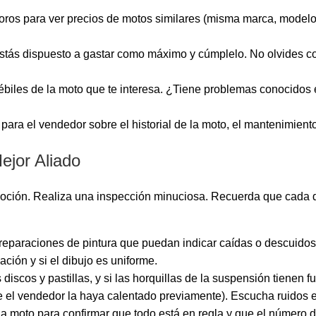
foros para ver precios de motos similares (misma marca, modelo,
tás dispuesto a gastar como máximo y cúmplelo. No olvides con
débiles de la moto que te interesa. ¿Tiene problemas conocidos
para el vendedor sobre el historial de la moto, el mantenimiento
ejor Aliado
emoción. Realiza una inspección minuciosa. Recuerda que cada 
reparaciones de pintura que puedan indicar caídas o descuidos
ación y si el dibujo es uniforme.
iscos y pastillas, y si las horquillas de la suspensión tienen f
ue el vendedor la haya calentado previamente). Escucha ruidos ex
la moto para confirmar que todo está en regla y que el número d